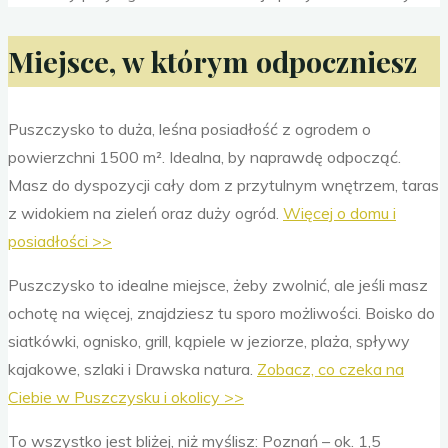
Miejsce, w którym odpoczniesz
Puszczysko to duża, leśna posiadłość z ogrodem o
powierzchni 1500 m². Idealna, by naprawdę odpocząć.
Masz do dyspozycji cały dom z przytulnym wnętrzem, taras
z widokiem na zieleń oraz duży ogród.
Więcej o domu i
posiadłości >>
Puszczysko to idealne miejsce, żeby zwolnić, ale jeśli masz
ochotę na więcej, znajdziesz tu sporo możliwości. Boisko do
siatkówki, ognisko, grill, kąpiele w jeziorze, plaża, spływy
kajakowe, szlaki i Drawska natura.
Zobacz, co czeka na
Ciebie w Puszczysku i okolicy >>
To wszystko jest bliżej, niż myślisz: Poznań – ok. 1,5