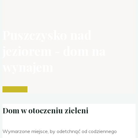
Puszczysko nad
jeziorem - dom na
wynajem
Zarezerwuj
Dom w otoczeniu zieleni
Wymarzone miejsce, by odetchnąć od codziennego