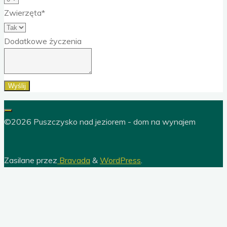
Zwierzęta*
Dodatkowe życzenia
Wyślij
©2026 Puszczysko nad jeziorem - dom na wynajem
Zasilane przez
Bravada
&
WordPress
.