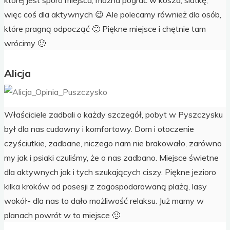
której jest sporo miejsca, można pograć w kosza, siatkę,
więc coś dla aktywnych 😉 Ale polecamy również dla osób,
które pragną odpocząć 🙂 Piękne miejsce i chętnie tam
wrócimy 🙂
Alicja
Właściciele zadbali o każdy szczegół, pobyt w Pyszczysku
był dla nas cudowny i komfortowy. Dom i otoczenie
czyściutkie, zadbane, niczego nam nie brakowało, zarówno
my jak i psiaki czuliśmy, że o nas zadbano. Miejsce świetne
dla aktywnych jak i tych szukających ciszy. Piękne jezioro
kilka kroków od posesji z zagospodarowaną plażą, lasy
wokół- dla nas to dało możliwość relaksu. Już mamy w
planach powrót w to miejsce 🙂