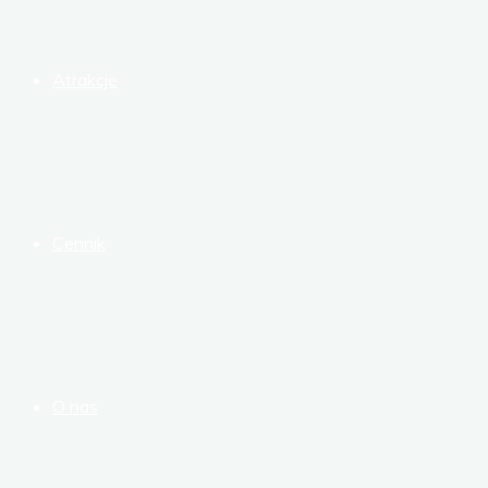
Atrakcje
Cennik
O nas