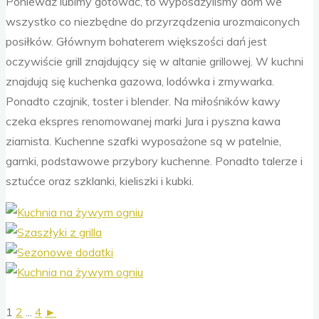
Ponieważ lubimy gotować, to wyposażyliśmy dom we
wszystko co niezbędne do przyrządzenia urozmaiconych
posiłków. Głównym bohaterem większości dań jest
oczywiście grill znajdujący się w altanie grillowej. W kuchni
znajdują się kuchenka gazowa, lodówka i zmywarka.
Ponadto czajnik, toster i blender. Na miłośników kawy
czeka ekspres renomowanej marki Jura i pyszna kawa
ziarnista. Kuchenne szafki wyposażone są w patelnie,
garnki, podstawowe przybory kuchenne. Ponadto talerze i
sztućce oraz szklanki, kieliszki i kubki.
1
2
...
4
►