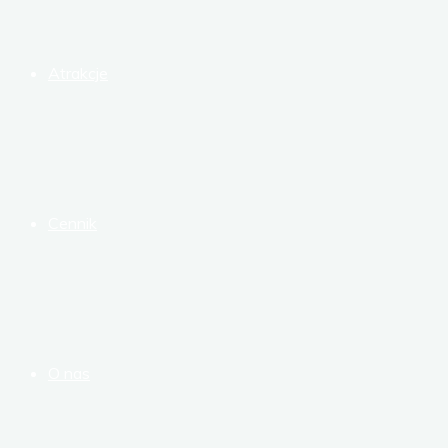
Atrakcje
Cennik
O nas